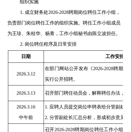
组织实施
成立
财务处
2026-2028
聘期
岗位聘任
工作
小组，
负责
部门
岗位聘任工作的组织实施
。
聘任工作小组成员
为王珍、朱桂华、杨青，工作小组秘书由陈立波担任
。
岗位聘任程序及日常安排
日期
工作
安排
在
部门
网站
公开
发布
《
2026-2028
聘期财
202
6
.3
.
12
实行公开招聘
。
202
6
.3
.
13
召开部门聘任动员会
，
解释聘任办法，布
2026.3.16
应聘人员
提交岗位
申聘表
给分管副处长
中午前
分管副处长汇总分析，形成初步意见。
召开
2026-2028
聘期岗位聘任工作小组
会