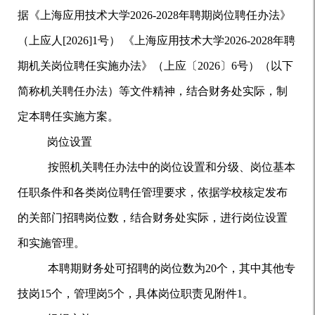
据
《
上海应用技术大学
2026-2028
年聘期岗位聘任办法
》
（
上应人
[2026]1
号
）
《
上海应用技术大学
2026-2028
年聘
期机关岗位聘任实施办法
》（上应〔
2026
〕
6
号）
（以下
简称机关
聘任
办法）
等文件精神，结合
财务处
实际，制
定本聘任实施
方案
。
岗位设置
按照机关
聘任
办法中的岗位设置和分级、岗位
基本
任职条件和各类岗位聘任管理要求，依据
学校核定
发布
的关部门招聘岗位数，
结合财务处实际，进行岗位设置
和实施管理。
本聘期财务处
可招聘的
岗位数为
20
个，其中其他
专
技岗
15
个
，管理岗
5
个，具体岗位
职责
见附件
1
。